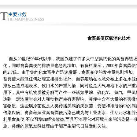
禽畜粪便厌氧消化技术
自从20世纪90年代以来，我国兴建了许多大中型集约化的禽畜养殖
化，同时禽畜粪便的排放量也急剧增加。有资料显示，2000年畜禽粪便年
的2.7倍。由于集约化禽畜生产迅速发展，禽畜粪便的发生量急剧增加
畜粪便未能做任何处理直接排出场外。而养殖场在地域分布上多在水源
排放已造成地表水、饮用水的严重污染，同时也是大气与地下水的严重
用下，其中有机物质被分解而产生一些诸如甲烷、硫化氢、氨气、甲硫
达到一定浓度时会对人和动物产生有害影响。粪便中含有大量的有害微
害物质，这些病原菌也是人类传播疾病的病原菌，粪便和排泄物中的病
传染疾病。禽畜养殖业禽畜粪便污染已成为与工业废水、生活污水相并
利用禽粪便,不仅可增加经济效益,而且可治理它对环境带来的污染是一项
施。粪便的厌氧发酵处理由于能产生沼气日益受到关注。