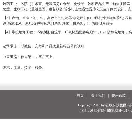
制药工业、医院（手术室、无菌病房）食品、化妆品、饮料产品生产、动物实验室
验室、生物工程（重组基因、疫苗制备)等多行业恒温恒湿净化无尘车间的设计、安
【3】产销、研发：初、中、高效空气过滤器;净化设备(FFU风机过滤机组系列; 压差
列;高效送风口系列;各种铝制风口系列;净化门窗系列。)、防静电用品等
【4】承接地坪工程：环氧树脂自流平，环氧树脂防静电地坪，PVC防静电地坪，
公司承诺：以诚信、实力和产品质量获得业界的认可。
公司遵循：信誉第一，客户至上。
追求：质量、技术、服务。
首页
|
关于我们
|
使用条款
|
Copyright 2013 by 石歌科技集团有
地址：浙江省杭州市凯旋路431号六号楼 电